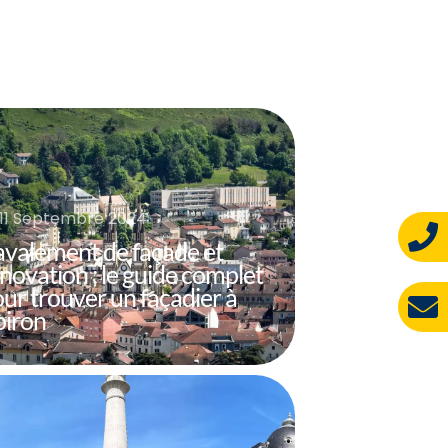
11 Septembre 2024
valement de façade et
novation : le guide complet
ur trouver un façadier à
oiron