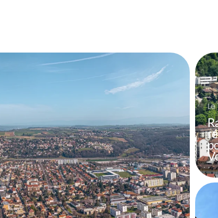
Le
Ra
ré
po
V