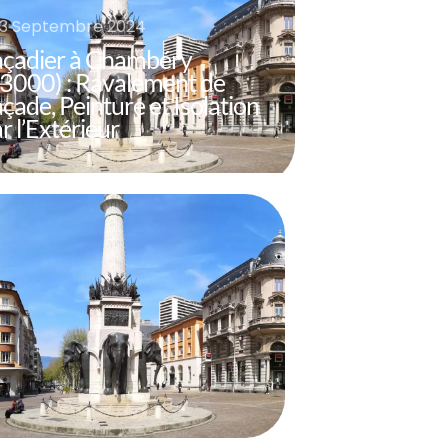
3 Septembre 2024
açadier à Chambéry
3000) : Ravalement de
çade, Peinture et Isolation
r l’Extérieur