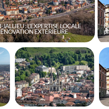
Le
F
(7
Fa
JALLIEU : L’EXPERTISE LOCALE
pa
RÉNOVATION EXTÉRIEURE